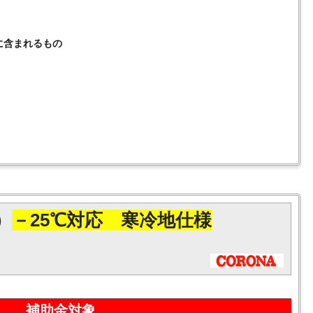
に含まれるもの
）
－25℃対応 寒冷地仕様
補助金対象