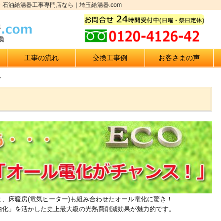
・石油給湯器工事専門店なら｜埼玉給湯器.com
工事の流れ
交換工事例
お客さまの声
ナ
と、床暖房(電気ヒーター)も組み合わせたオール電化に驚き！
由化」を活かした史上最大級の光熱費削減効果が魅力的です。