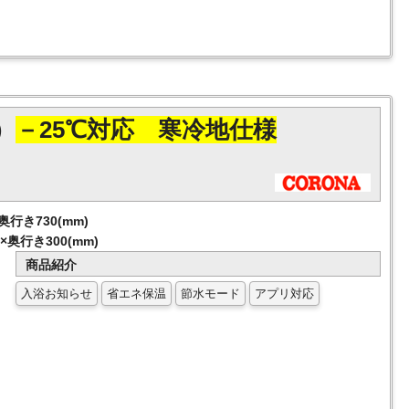
）
－25℃対応 寒冷地仕様
奥行き730(mm)
奥行き300(mm)
商品紹介
入浴お知らせ
省エネ保温
節水モード
アプリ対応