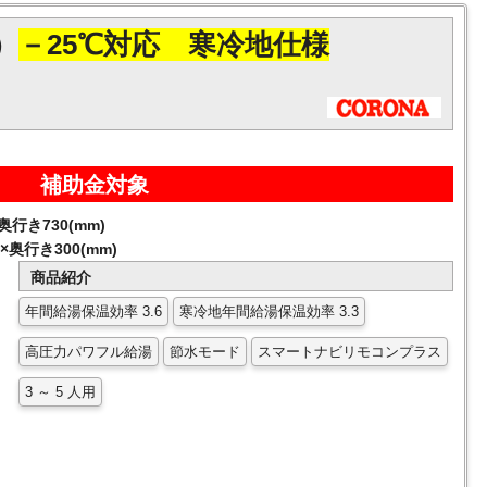
）
－25℃対応 寒冷地仕様
補助金対象
奥行き730(mm)
奥行き300(mm)
商品紹介
年間給湯保温効率 3.6
寒冷地年間給湯保温効率 3.3
高圧力パワフル給湯
節水モード
スマートナビリモコンプラス
3 ～ 5 人用