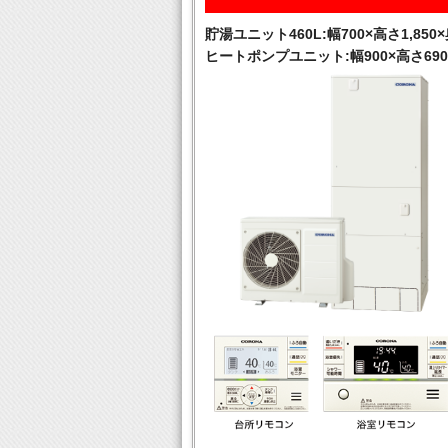
貯湯ユニット460L:幅700×高さ1,850×
ヒートポンプユニット:幅900×高さ690×